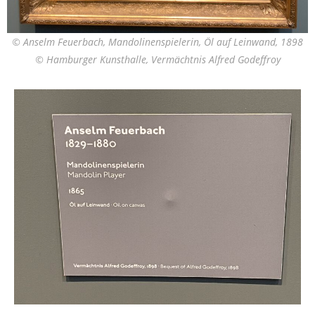
© Anselm Feuerbach, Mandolinenspielerin, Öl auf Leinwand, 1898
© Hamburger Kunsthalle, Vermächtnis Alfred Godeffroy