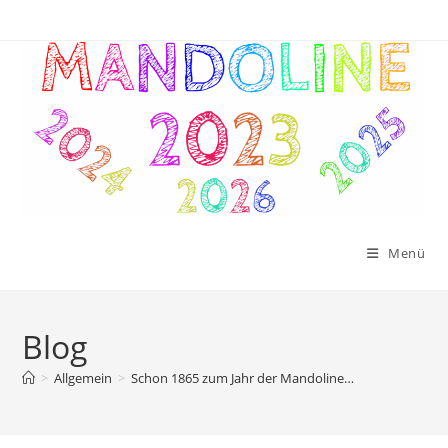
Menü
Blog
>
Allgemein
>
Schon 1865 zum Jahr der Mandoline…