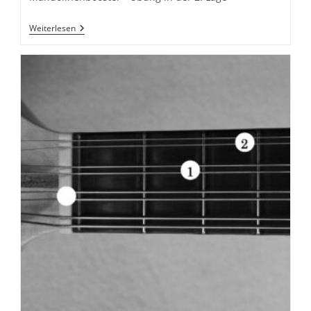
Lo
Weiterlesen
Scioglidita
2-
01
Von
Carlo
Munier