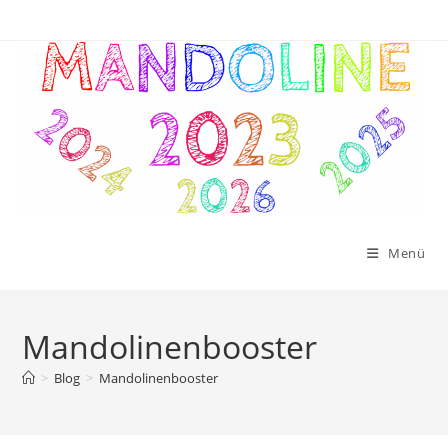
Zum
Inhalt
springen
Menü
Mandolinenbooster
>
Blog
>
Mandolinenbooster