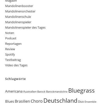
Magazin
Mandolinenbooster
Mandolinenorchester
Mandolinenschule
Mandolinenspieler
Mandolinenspieler des Tages
Noten
Podcast
Reportagen
Review
Spotify
Testbeitrag
Video des Tages
Schlagwörte
Bluegrass
Americana
Australien
Barock
Barockmandoline
Deutschland
Choro
Brasilien
Blues
Duo
Ensemble