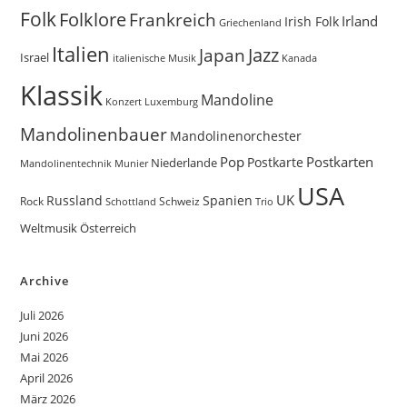
Folk
Folklore
Frankreich
Irland
Irish Folk
Griechenland
Italien
Jazz
Japan
Israel
Kanada
italienische Musik
Klassik
Mandoline
Konzert
Luxemburg
Mandolinenbauer
Mandolinenorchester
Pop
Postkarten
Postkarte
Niederlande
Munier
Mandolinentechnik
USA
UK
Russland
Spanien
Rock
Schweiz
Trio
Schottland
Weltmusik
Österreich
Archive
Juli 2026
Juni 2026
Mai 2026
April 2026
März 2026