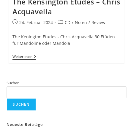
The Kensington Etudes – Chris
Acquavella
Beitrag
Beitrags-
24. Februar 2024
CD
/
Noten
/
Review
veröffentlicht:
Kategorie:
The Kenington Etudes - Chris Acquavella 30 Etüden
für Mandoline oder Mandola
The
Weiterlesen
Kensington
Etudes
–
Chris
Acquavella
Suchen
SUCHEN
Neueste Beiträge