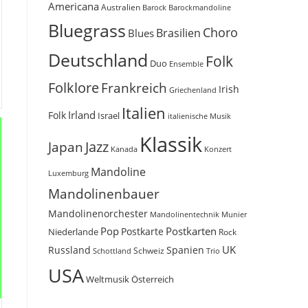
Americana
Australien
Barock
Barockmandoline
Bluegrass
Choro
Brasilien
Blues
Deutschland
Folk
Duo
Ensemble
Folklore
Frankreich
Irish
Griechenland
Italien
Irland
Folk
Israel
italienische Musik
Klassik
Jazz
Japan
Kanada
Konzert
Mandoline
Luxemburg
Mandolinenbauer
Mandolinenorchester
Munier
Mandolinentechnik
Pop
Postkarten
Postkarte
Niederlande
Rock
UK
Russland
Spanien
Schweiz
Trio
Schottland
USA
Weltmusik
Österreich