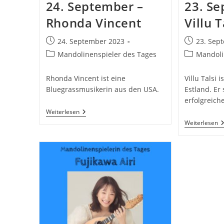
24. September –
23. Se
Rhonda Vincent
Villu T
Beitrag
Beitrag
24. September 2023
23. Sep
veröffentlicht:
veröffentlic
Beitrags-
Beitrags-
Mandolinenspieler des Tages
Mandoli
Kategorie:
Kategorie:
Rhonda Vincent ist eine
Villu Talsi 
Bluegrassmusikerin aus den USA.
Estland. Er
erfolgreich
24.
Weiterlesen
September
2
Weiterlesen
–
S
Rhonda
–
Vincent
Vi
Ta