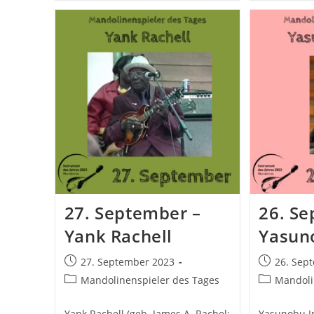
–
–
Kyoko
J
Sako
D
B
27. September –
26. Se
Yank Rachell
Yasun
Beitrag
Beitrag
27. September 2023
26. Sep
veröffentlicht:
veröffentlic
Beitrags-
Beitrags-
Mandolinenspieler des Tages
Mandoli
Kategorie:
Kategorie:
Yank Rachell (geb. James A. Rachel;
Yasunobu In