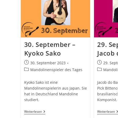
30. September –
29. Se
Kyoko Sako
Jacob
Beitrag
Beitrag
30. September 2023
29. Sep
veröffentlicht:
veröffentlic
Beitrags-
Beitrags-
Mandolinenspieler des Tages
Mandoli
Kategorie:
Kategorie:
Kyoko Sako ist eine
Jacob do Ba
Mandolinenspielerin aus Japan. Sie
Pick Bittenc
hat in Deutschland Mandoline
brasilianis
studiert.
Komponist.
30.
2
Weiterlesen
Weiterlesen
September
S