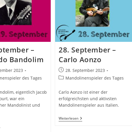
ptember –
28. September –
 do Bandolim
Carlo Aonzo
Beitrag
tember 2023
28. September 2023
ht:
veröffentlicht:
Beitrags-
nenspieler des Tages
Mandolinenspieler des Tages
Kategorie:
ndolim, eigentlich Jacob
Carlo Aonzo ist einer der
ourt, war ein
erfolgreichsten und aktivsten
cher Mandolinist und
Mandolinenspieler aus Italien.
28.
Weiterlesen
September
9.
–
eptember