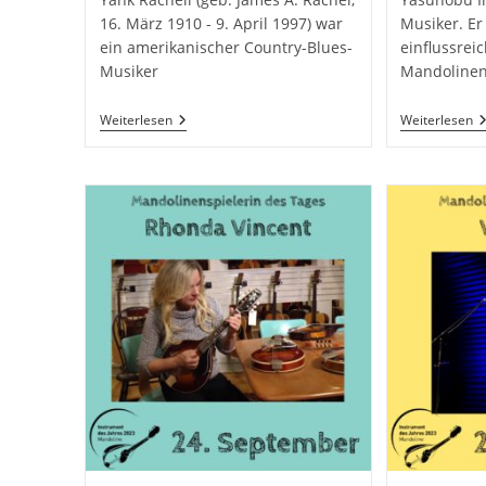
16. März 1910 - 9. April 1997) war
Musiker. Er 
ein amerikanischer Country-Blues-
einflussrei
Musiker
Mandolinens
27.
2
Weiterlesen
Weiterlesen
September
S
–
–
Yank
Y
Rachell
I