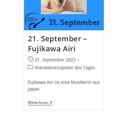
21. September –
Fujikawa Airi
Beitrag
21. September 2023
veröffentlicht:
Beitrags-
Mandolinenspieler des Tages
Kategorie:
Fujikawa Airi ist eine Musikerin aus
Japan.
21.
Weiterlesen
September
–
Fujikawa
Airi