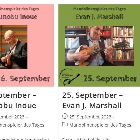
Carlo
Aonzo
acob
o
andolim
ptember –
25. September –
obu Inoue
Evan J. Marshall
Beitrag
tember 2023
25. September 2023
ht:
veröffentlicht:
Beitrags-
nenspieler des Tages
Mandolinenspieler des Tages
Kategorie:
oue ist ein japanischer
Evan J. Marshall ist ein