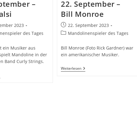
ptember –
22. September –
alsi
Bill Monroe
Beitrag
tember 2023
22. September 2023
ht:
veröffentlicht:
Beitrags-
nenspieler des Tages
Mandolinenspieler des Tages
Kategorie:
ist ein Musiker aus
Bill Monroe (Foto Rick Gardner) war
 spielt Mandoline in der
ein amerikanischer Musiker.
en Band Curly Strings.
22.
Weiterlesen
September
3.
–
eptember
Bill
Monroe
llu
lsi