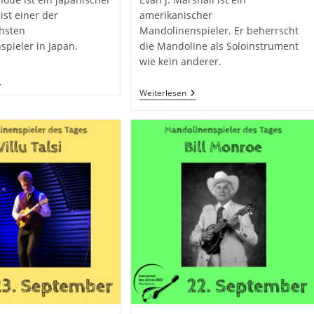
ist einer der
amerikanischer
chsten
Mandolinenspieler. Er beherrscht
pieler in Japan.
die Mandoline als Soloinstrument
wie kein anderer.
6.
eptember
25.
Weiterlesen
September
asunobu
–
noue
Evan
J.
Marshall