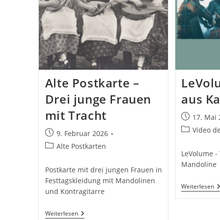
Alte Postkarte –
LeVolu
Drei junge Frauen
aus K
mit Tracht
Beitrag
17. Mai
veröffentlic
Beitrags-
Video d
Beitrag
9. Februar 2026
Kategorie:
veröffentlicht:
Beitrags-
Alte Postkarten
LeVolume - 
Kategorie:
Mandoline
Postkarte mit drei jungen Frauen in
Festtagskleidung mit Mandolinen
L
Weiterlesen
und Kontragitarre
–
T
A
Alte
Weiterlesen
K