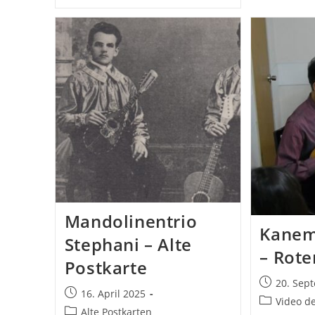
Postkarte
–
Drei
Junge
Frauen
Mit
Tracht
Mandolinentrio
Kanem
Stephani – Alte
– Rot
Postkarte
Beitrag
20. Sep
Beitrag
16. April 2025
veröffentlic
Beitrags-
Video d
veröffentlicht:
Beitrags-
Alte Postkarten