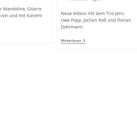
Kategorie:
ür Mandoline, Gitarre
Neue Videos mit dem Trio Jens-
r von und mit Kanemi
Uwe Popp, Jochen Roß und Florian
Dohrmann
anemi
Neue
imotsuki
Weiterlesen
Videos
Mit
oter
Dem
ond
Trio
Popp,
Roß
Und
Dohrmann