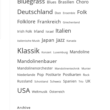
Bluegrass
Choro
Brasilien
Blues
Deutschland
Folk
Duo
Ensemble
Folklore
Frankreich
Griechenland
Italien
Irland
Irish Folk
Israel
Jazz
Japan
Kanada
italienische Musik
Klassik
Mandoline
Konzert
Luxemburg
Mandolinenbauer
Mandolinenorchester
Munier
Mandolinentechnik
Pop
Postkarten
Postkarte
Niederlande
Rock
UK
Russland
Spanien
Schweiz
Trio
Schottland
USA
Weltmusik
Österreich
Archive