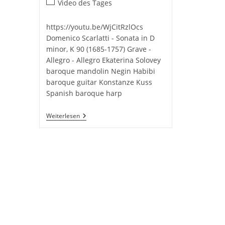
Beitrags-
Video des Tages
Kategorie:
https://youtu.be/WjCitRzlOcs
Domenico Scarlatti - Sonata in D
minor, K 90 (1685-1757) Grave -
Allegro - Allegro Ekaterina Solovey
baroque mandolin Negin Habibi
baroque guitar Konstanze Kuss
Spanish baroque harp
Sixty1strings:
Weiterlesen
D.Scarlatti
–
Sonata
In
D
Minor,
K90