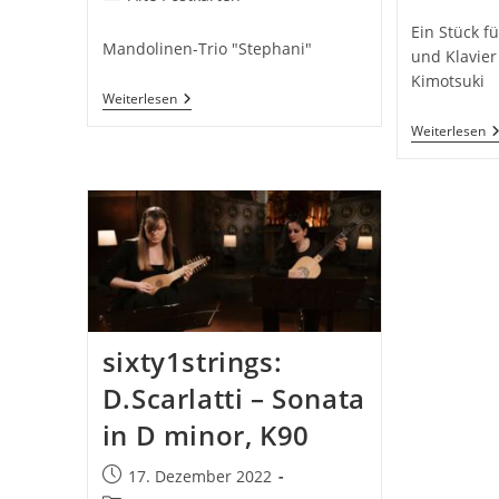
Kategorie:
Kategorie:
Ein Stück f
Mandolinen-Trio "Stephani"
und Klavie
Kimotsuki
Mandolinentrio
Weiterlesen
Stephani
K
Weiterlesen
–
K
Alte
–
Postkarte
R
M
sixty1strings:
D.Scarlatti – Sonata
in D minor, K90
Beitrag
17. Dezember 2022
veröffentlicht: