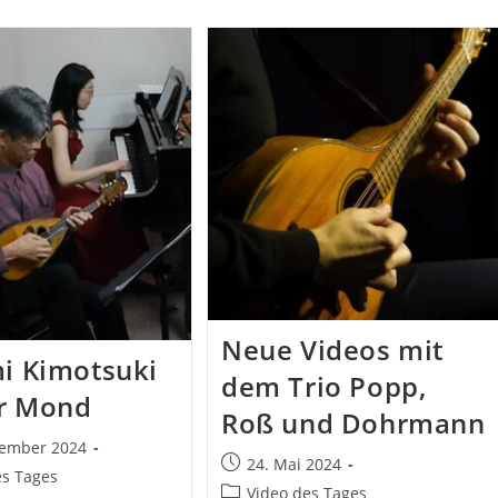
Neue Videos mit
i Kimotsuki
dem Trio Popp,
er Mond
Roß und Dohrmann
tember 2024
Beitrag
24. Mai 2024
ht:
es Tages
veröffentlicht:
Beitrags-
Video des Tages