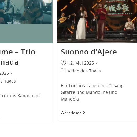
me – Trio
Suonno d’Ajere
anada
Beitrag
12. Mai 2025
veröffentlicht:
Beitrags-
Video des Tages
 2025
Kategorie:
ht:
es Tages
Ein Trio aus Italien mit Gesang,
Gitarre und Mandoline und
Trio aus Kanada mit
Mandola
Suonno
Weiterlesen
eVolume
D’Ajere
rio
us
anada