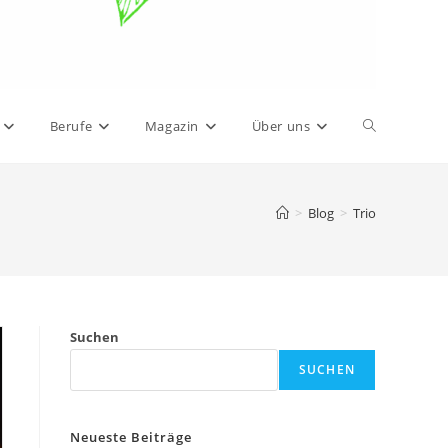
Website-
Berufe
Magazin
Über uns
Suche
>
Blog
>
Trio
umschalten
Suchen
SUCHEN
Neueste Beiträge