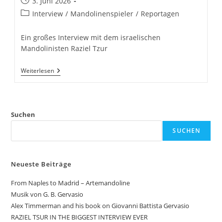
Beitrag
3. Juni 2026
veröffentlicht:
Beitrags-
Interview
/
Mandolinenspieler
/
Reportagen
Kategorie:
Ein großes Interview mit dem israelischen
Mandolinisten Raziel Tzur
RAZIEL
Weiterlesen
TSUR
IN
THE
BIGGEST
INTERVIEW
Suchen
EVER
SUCHEN
Neueste Beiträge
From Naples to Madrid – Artemandoline
Musik von G. B. Gervasio
Alex Timmerman and his book on Giovanni Battista Gervasio
RAZIEL TSUR IN THE BIGGEST INTERVIEW EVER