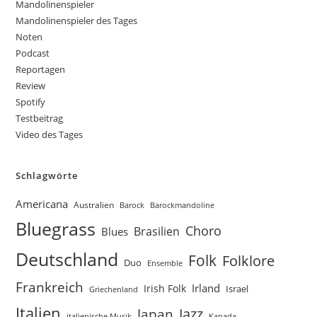
Mandolinenspieler
Mandolinenspieler des Tages
Noten
Podcast
Reportagen
Review
Spotify
Testbeitrag
Video des Tages
Schlagwörte
Americana
Australien
Barock
Barockmandoline
Bluegrass
Choro
Brasilien
Blues
Deutschland
Folk
Folklore
Duo
Ensemble
Frankreich
Irland
Irish Folk
Israel
Griechenland
Italien
Jazz
Japan
Kanada
italienische Musik