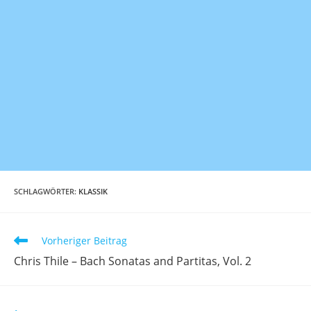
SCHLAGWÖRTER
:
KLASSIK
Weitere
Vorheriger Beitrag
Artikel
Chris Thile – Bach Sonatas and Partitas, Vol. 2
ansehen