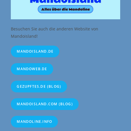
Besuchen Sie auch die anderen Website von
Mandoisland!
MANDOISLAND.DE
MANDOWEB.DE
GEZUPFTES.DE (BLOG)
MANDOISLAND.COM (BLOG)
MANDOLINE.INFO