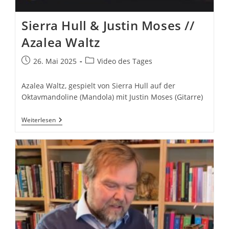
Sierra Hull & Justin Moses //
Azalea Waltz
Beitrag
Beitrags-
26. Mai 2025
Video des Tages
veröffentlicht:
Kategorie:
Azalea Waltz, gespielt von Sierra Hull auf der
Oktavmandoline (Mandola) mit Justin Moses (Gitarre)
Sierra
Weiterlesen
Hull
&
Justin
Moses
//
Azalea
Waltz