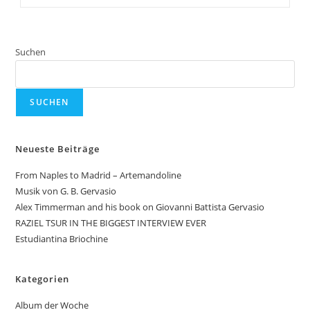
Assad
–
Angela
|
Ekaterina
Suchen
Skliar,
Domra
&
Jordan
Dodson,
SUCHEN
Guitar
Neueste Beiträge
From Naples to Madrid – Artemandoline
Musik von G. B. Gervasio
Alex Timmerman and his book on Giovanni Battista Gervasio
RAZIEL TSUR IN THE BIGGEST INTERVIEW EVER
Estudiantina Briochine
Kategorien
Album der Woche