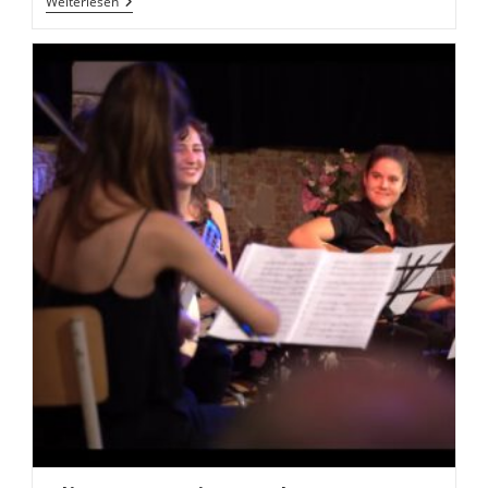
Alex
Weiterlesen
Timmerman
–
XXL
–
Portrait