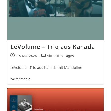
LeVolume – Trio aus Kanada
Beitrag
Beitrags-
17. Mai 2025
Video des Tages
veröffentlicht:
Kategorie:
LeVolume - Trio aus Kanada mit Mandoline
LeVolume
Weiterlesen
–
Trio
Aus
Kanada