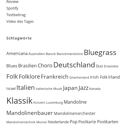
Review
Spotify
Testbeitrag
Video des Tages
Schlagwörte
Bluegrass
Americana
Australien
Barock
Barockmandoline
Deutschland
Choro
Brasilien
Blues
Duo
Ensemble
Folk
Folklore
Frankreich
Irland
Irish Folk
Griechenland
Italien
Jazz
Japan
Israel
Kanada
italienische Musik
Klassik
Mandoline
Konzert
Luxemburg
Mandolinenbauer
Mandolinenorchester
Pop
Postkarten
Postkarte
Niederlande
Munier
Mandolinentechnik