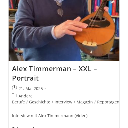
Alex Timmerman – XXL –
Portrait
Beitrag
21. Mai 2025
veröffentlicht:
Beitrags-
Andere
Kategorie:
Berufe
/
Geschichte
/
Interview
/
Magazin
/
Reportagen
Interview mit Alex Timmermann (Video)