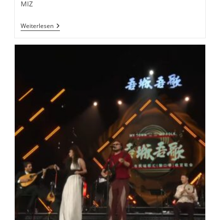
MIZ
Amateurmusikstudie
Weiterlesen
Des
MIZ