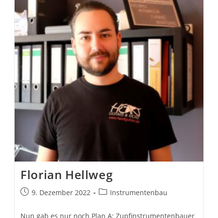
Florian Hellweg
Beitrag
Beitrags-
9. Dezember 2022
Instrumentenbau
veröffentlicht:
Kategorie:
Nun gab es nur noch Plan A: Zupfinstrumentenbauer