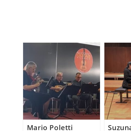
Daniel
Stelter
Und
Joscho
Stephan
Mario Poletti
Suzuna