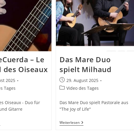
&
Björn
Kaidel)
eCuerda – Le
Das Mare Duo
l des Oiseaux
spielt Milhaud
Beitrag
ust 2025
29. August 2025
ht:
veröffentlicht:
Beitrags-
es Tages
Video des Tages
Kategorie:
es Oiseaux - Duo für
Das Mare Duo spielt Pastorale aus
und Gitarre
"The Joy of Life"
úo
Das
Weiterlesen
eCuerda
Mare
Duo