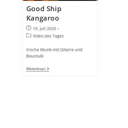
Good Ship
Kangaroo
Beitrag
19. Juli 2025
veröffentlicht:
Beitrags-
Video des Tages
Kategorie:
Irische Musik mit Gitarre und
Bouzouki
Good
Weiterlesen
Ship
Kangaroo