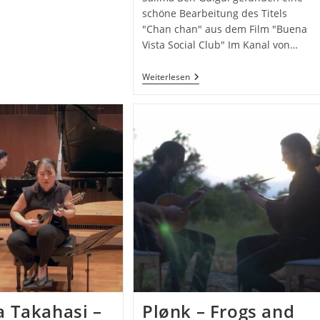
schöne Bearbeitung des Titels
"Chan chan" aus dem Film "Buena
Vista Social Club" Im Kanal von…
Chan
Weiterlesen
Chan
–
Compay
Segundo
–
Buena
Vista
Social
Club
 Takahasi –
Plønk – Frogs and