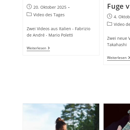
Fuge v
Beitrag
20. Oktober 2025
veröffentlicht:
Beitrags-
Video des Tages
Beitrag
4. Okto
Kategorie:
veröffentlic
Beitrags-
Video d
Zwei Videos aus Italien - Fabrizio
Kategorie:
de André - Mario Poletti
Zwei neue 
Takahashi
Mario
Weiterlesen
Poletti
S
Weiterlesen
T
–
F
V
J.
S.
B