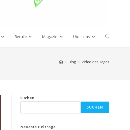
Website-
Berufe
Magazin
Über uns
Suche
>
Blog
>
Video des Tages
umschalten
Suchen
SUCHEN
Neueste Beiträge