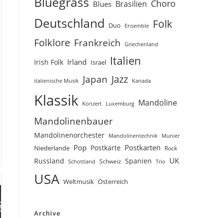
Bluegrass
Choro
Brasilien
Blues
Deutschland
Folk
Duo
Ensemble
Folklore
Frankreich
Griechenland
Italien
Irland
Irish Folk
Israel
Jazz
Japan
Kanada
italienische Musik
Klassik
Mandoline
Konzert
Luxemburg
Mandolinenbauer
Mandolinenorchester
Munier
Mandolinentechnik
Pop
Postkarten
Postkarte
Niederlande
Rock
UK
Russland
Spanien
Schweiz
Trio
Schottland
USA
Weltmusik
Österreich
Archive