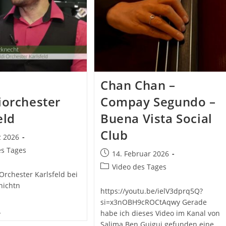
Chan Chan –
iorchester
Compay Segundo –
eld
Buena Vista Social
Club
z 2026
ht:
es Tages
Beitrag
14. Februar 2026
veröffentlicht:
Beitrags-
Video des Tages
 Orchester Karlsfeld bei
Kategorie:
hichtn
https://youtu.be/ielV3dprq5Q?
si=x3nOBH9cROCtAqwy Gerade
as
habe ich dieses Video im Kanal von
ivaldiorchester
arlsfeld
Salima Ben Guigui gefunden eine