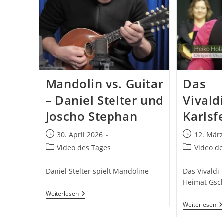
Mandolin vs. Guitar
Das
– Daniel Stelter und
Vivald
Joscho Stephan
Karlsf
Beitrag
Beitrag
30. April 2026
12. Mär
veröffentlicht:
veröffentlic
Beitrags-
Beitrags-
Video des Tages
Video d
Kategorie:
Kategorie:
Daniel Stelter spielt Mandoline
Das Vivaldi
Heimat Gsc
Mandolin
Weiterlesen
Vs.
D
Weiterlesen
Guitar
V
–
K