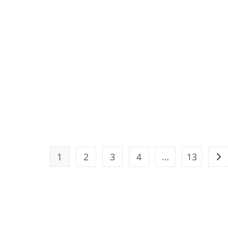
1
2
3
4
…
13
Geh