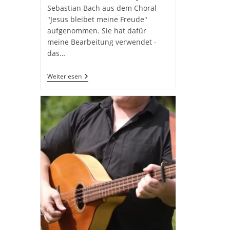
L
Sebastian Bach aus dem Choral
R
"Jesus bleibet meine Freude"
D
O
aufgenommen. Sie hat dafür
meine Bearbeitung verwendet -
das…
Jesus
Weiterlesen
Bleibet
Meine
Freude
BWV
147
–
Marine
Moletto