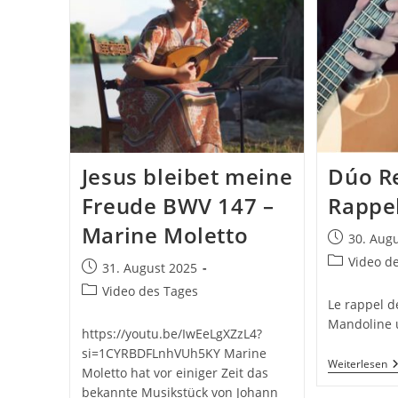
Jesus bleibet meine
Dúo R
Freude BWV 147 –
Rappe
Marine Moletto
Beitrag
30. Aug
veröffentlic
Beitrags-
Video d
Beitrag
31. August 2025
Kategorie:
veröffentlicht:
Beitrags-
Video des Tages
Le rappel d
Kategorie:
Mandoline 
https://youtu.be/IwEeLgXZzL4?
si=1CYRBDFLnhVUh5KY Marine
D
Weiterlesen
Moletto hat vor einiger Zeit das
R
bekannte Musikstück von Johann
–