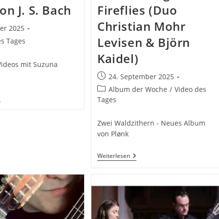
on J. S. Bach
Fireflies (Duo
Christian Mohr
ber 2025
ht:
Levisen & Björn
es Tages
Kaidel)
Videos mit Suzuna
Beitrag
24. September 2025
veröffentlicht:
Beitrags-
Album der Woche
/
Video des
uzuna
Kategorie:
Tages
akahasi
uge
Zwei Waldzithern - Neues Album
on
von Plønk
ach
Plønk
Weiterlesen
–
Frogs
And
Fireflies
(Duo
Christian
Mohr
Levisen