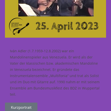
Iván Adler (1.7.1959-12.8.2002) war ein
Mandolinenspieler aus Venezuela. Er wird als der
Vater der klassischen bzw. akademischen Mandoline
in Venezuela bezeichnet. Er gründete das
Instrumentalensemble „Multifonia“ und trat als Solist
und im Duo mit Gitarre auf. 1990 nahm er mit seinem
Ensemble am Bundesmusikfest des BDZ in Wuppertal
teil.
Kurzportrait