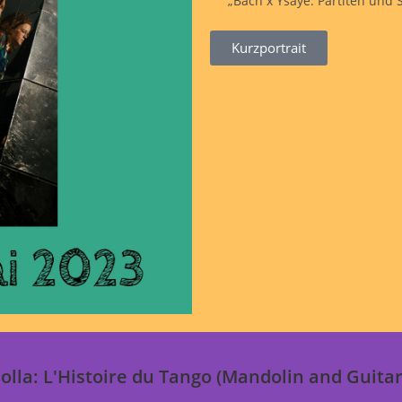
„Bach x Ysaÿe: Partiten und 
Kurzportrait
zolla: L'Histoire du Tango (Mandolin and Guitar