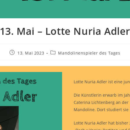
13. Mai – Lotte Nuria Adle
13. Mai 2023
Mandolinenspieler des Tages
Lotte Nuria Adler ist eine j
Die Künstlerin erwarb im Jah
Caterina Lichtenberg an der
Mandoline. Dort studiert si
Lotte Nuria Adler hat bishe