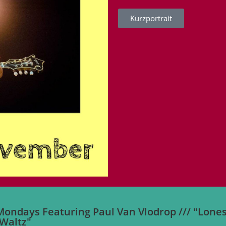
Kurzportrait
ondays Featuring Paul Van Vlodrop /// "Lon
Waltz"