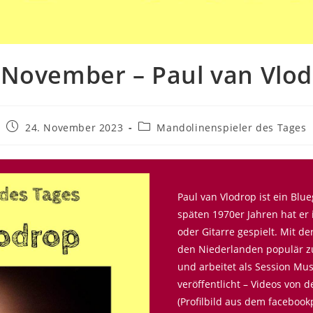
 November – Paul van Vlo
24. November 2023
Mandolinenspieler des Tages
Paul van Vlodrop ist ein Bl
späten 1970er Jahren hat er
oder Gitarre gespielt. Mit de
den Niederlanden populär zu
und arbeitet als Session Musi
veröffentlicht – Videos von 
(Profilbild aus dem facebookp