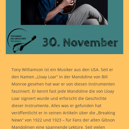
Tony Williamson ist ein Musiker aus den USA. Seit er
den Namen „Lloay Loar“ in der Mandoline von Bill
Monroe gesehen hat war er von diesen Instrumenten
fasziniert. Er kennt fast jede Mandoline die von Lloay
Loar signiert wurde und erforscht die Geschichte
dieser Instrumente. Alles was er gefunden hat
veröffentlicht er in seinen Artikeln über die „Breaking
News“ von 1922 und 1923 – für Fans der alten Gibson
Mandolinen eine spannende Lektüre. Seit vielen