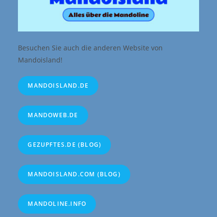
Besuchen Sie auch die anderen Website von
Mandoisland!
MANDOISLAND.DE
MANDOWEB.DE
GEZUPFTES.DE (BLOG)
MANDOISLAND.COM (BLOG)
MANDOLINE.INFO