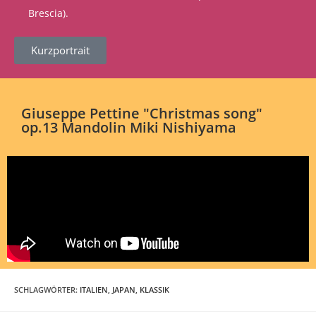
Brescia).
Kurzportrait
Giuseppe Pettine "Christmas song"
op.13 Mandolin Miki Nishiyama
SCHLAGWÖRTER
:
ITALIEN
,
JAPAN
,
KLASSIK