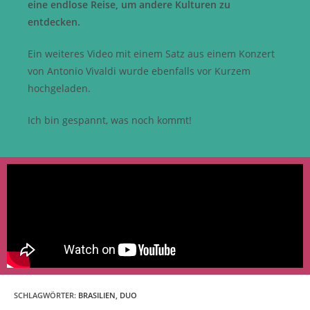
eine endlose Reise, um andere Kulturen zu
entdecken.
Ein weiteres Video mit einem Satz aus einem Konzert
von Antonio Vivaldi wurde ebenfalls vor Kurzem
hochgeladen.
Ich bin gespannt, was noch kommt!
SCHLAGWÖRTER
:
BRASILIEN
,
DUO