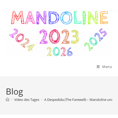
Menü
Blog
>
Video des Tages
>
A Despedida (The Farewell) – Mandoline und Gi