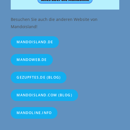
Besuchen Sie auch die anderen Website von
Mandoisland!
MANDOISLAND.DE
MANDOWEB.DE
GEZUPFTES.DE (BLOG)
MANDOISLAND.COM (BLOG)
MANDOLINE.INFO