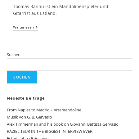
Toomas Rannu ist ein Mandolinenspieler und
Gitarrist aus Estland.
3.
Weiterlesen
Februar
–
Toomas
Rannu
Suchen
SUCHEN
Neueste Beiträge
From Naples to Madrid – Artemandoline
Musik von G. B. Gervasio
Alex Timmerman and his book on Giovanni Battista Gervasio
RAZIEL TSUR IN THE BIGGEST INTERVIEW EVER
Estudiantina Briochine