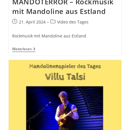
MANDOTERROR – Rockmusik
mit Mandoline aus Estland
Beitrag
Beitrags-
21. April 2024
Video des Tages
veröffentlicht:
Kategorie:
Rockmusik mit Mandoline aus Estland
MANDOTERROR
Weiterlesen
–
Rockmusik
Mit
Mandoline
Aus
Estland