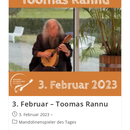
3. Februar – Toomas Rannu
Beitrag
3. Februar 2023
veröffentlicht:
Beitrags-
Mandolinenspieler des Tages
Kategorie: