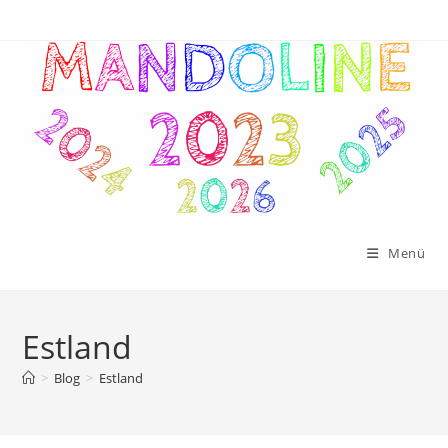
Zum
Inhalt
springen
Menü
Estland
>
Blog
>
Estland