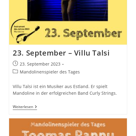
23. September – Villu Talsi
Beitrag
23. September 2023
veröffentlicht:
Beitrags-
Mandolinenspieler des Tages
Kategorie:
Villu Talsi ist ein Musiker aus Estland. Er spielt
Mandoline in der erfolgreichen Band Curly Strings.
23.
Weiterlesen
September
–
Villu
Talsi