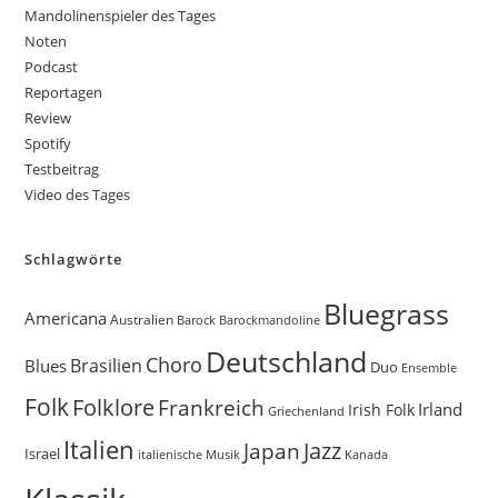
Mandolinenspieler des Tages
Noten
Podcast
Reportagen
Review
Spotify
Testbeitrag
Video des Tages
Schlagwörte
Bluegrass
Americana
Australien
Barock
Barockmandoline
Deutschland
Choro
Brasilien
Blues
Duo
Ensemble
Folk
Folklore
Frankreich
Irland
Irish Folk
Griechenland
Italien
Jazz
Japan
Israel
Kanada
italienische Musik