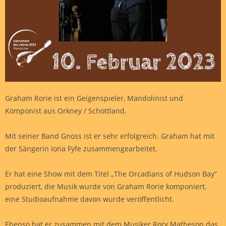
Graham Rorie ist ein Geigenspieler, Mandolinist und
Komponist aus Orkney / Schottland.
Mit seiner Band Gnoss ist er sehr erfolgreich. Graham hat mit
der Sängerin Iona Fyfe zusammengearbeitet.
Er hat eine Show mit dem Titel „The Orcadians of Hudson Bay“
produziert, die Musik wurde von Graham Rorie komponiert,
eine Studioaufnahme davon wurde veröffentlicht.
Ebenso hat er zusammen mit dem Musiker Rory Matheson das