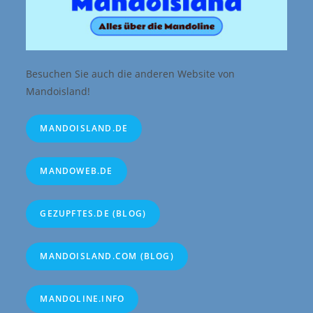
Besuchen Sie auch die anderen Website von
Mandoisland!
MANDOISLAND.DE
MANDOWEB.DE
GEZUPFTES.DE (BLOG)
MANDOISLAND.COM (BLOG)
MANDOLINE.INFO