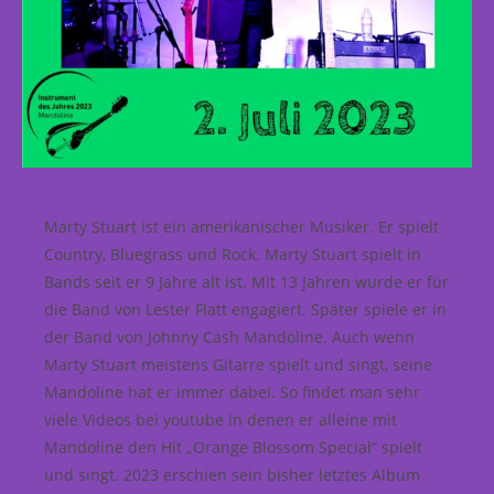
Marty Stuart ist ein amerikanischer Musiker. Er spielt
Country, Bluegrass und Rock. Marty Stuart spielt in
Bands seit er 9 Jahre alt ist. Mit 13 Jahren wurde er für
die Band von Lester Flatt engagiert. Später spiele er in
der Band von Johnny Cash Mandoline. Auch wenn
Marty Stuart meistens Gitarre spielt und singt, seine
Mandoline hat er immer dabei. So findet man sehr
viele Videos bei youtube in denen er alleine mit
Mandoline den Hit „Orange Blossom Special“ spielt
und singt. 2023 erschien sein bisher letztes Album