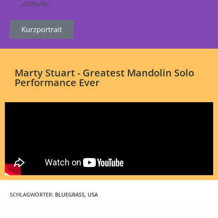
„Altitude“
Kurzportrait
Marty Stuart - Greatest Mandolin Solo
Performance Ever
SCHLAGWÖRTER
:
BLUEGRASS
,
USA