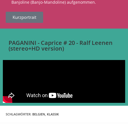
Banjoline (Banjo-Mandoline) aufgenommen.
Kurzportrait
PAGANINI - Caprice # 20 - Ralf Leenen
(stereo+HD version)
SCHLAGWÖRTER
:
BELGIEN
,
KLASSIK