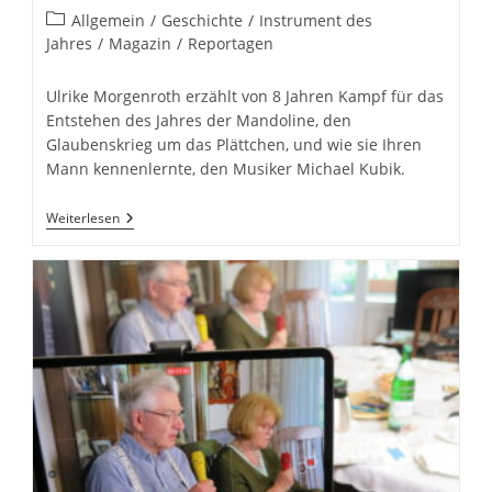
veröffentlicht:
Beitrags-
Allgemein
/
Geschichte
/
Instrument des
Kategorie:
Jahres
/
Magazin
/
Reportagen
Ulrike Morgenroth erzählt von 8 Jahren Kampf für das
Entstehen des Jahres der Mandoline, den
Glaubenskrieg um das Plättchen, und wie sie Ihren
Mann kennenlernte, den Musiker Michael Kubik.
Menschen
Weiterlesen
&
Mandolinen:
Ulrike
Morgenroth.
Mandolinistin
Und
Organisatorin.
Berlin