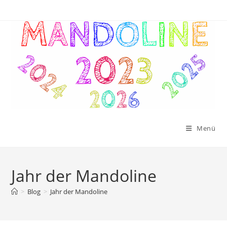
Zum
Inhalt
springen
Menü
Jahr der Mandoline
>
Blog
>
Jahr der Mandoline