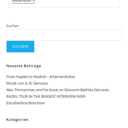
Eine
Weiterlesen
Schatztruhe
An
Ideen
Für
Das
Suchen
Jahr
Der
Mandoline.
Ulrike
Morgenroth
SUCHEN
Und
Michael
Kubik.
Berlin
Neueste Beiträge
From Naples to Madrid – Artemandoline
Musik von G. B. Gervasio
Alex Timmerman and his book on Giovanni Battista Gervasio
RAZIEL TSUR IN THE BIGGEST INTERVIEW EVER
Estudiantina Briochine
Kategorien