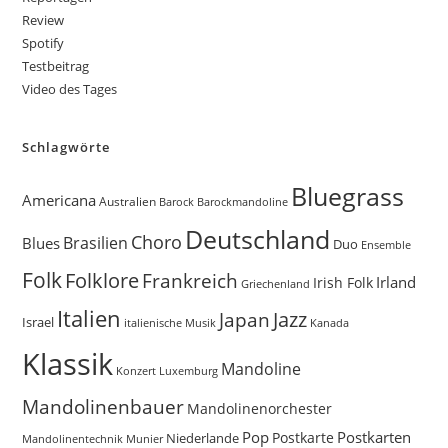
Review
Spotify
Testbeitrag
Video des Tages
Schlagwörte
Bluegrass
Americana
Australien
Barock
Barockmandoline
Deutschland
Choro
Brasilien
Blues
Duo
Ensemble
Folk
Folklore
Frankreich
Irland
Irish Folk
Griechenland
Italien
Jazz
Japan
Israel
Kanada
italienische Musik
Klassik
Mandoline
Konzert
Luxemburg
Mandolinenbauer
Mandolinenorchester
Pop
Postkarten
Postkarte
Niederlande
Munier
Mandolinentechnik