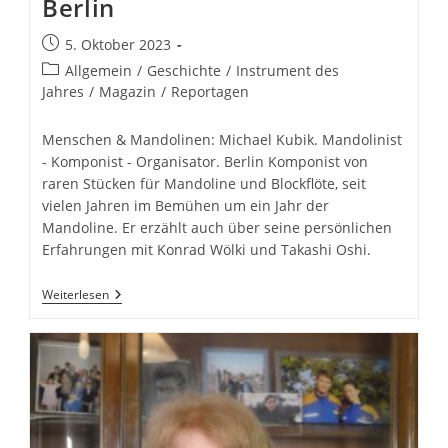
Berlin
Beitrag
5. Oktober 2023
veröffentlicht:
Beitrags-
Allgemein
/
Geschichte
/
Instrument des
Kategorie:
Jahres
/
Magazin
/
Reportagen
Menschen & Mandolinen: Michael Kubik. Mandolinist
- Komponist - Organisator. Berlin Komponist von
raren Stücken für Mandoline und Blockflöte, seit
vielen Jahren im Bemühen um ein Jahr der
Mandoline. Er erzählt auch über seine persönlichen
Erfahrungen mit Konrad Wölki und Takashi Oshi.
Menschen
Weiterlesen
&
Mandolinen:
Michael
Kubik.
Mandolinist
–
Komponist
–
Organisator.