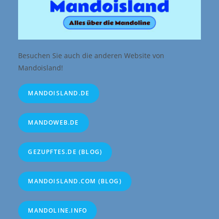
Besuchen Sie auch die anderen Website von
Mandoisland!
MANDOISLAND.DE
MANDOWEB.DE
GEZUPFTES.DE (BLOG)
MANDOISLAND.COM (BLOG)
MANDOLINE.INFO