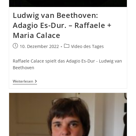
Ludwig van Beethoven:
Adagio Es-Dur. – Raffaele +
Maria Calace
Beitrag
Beitrags-
10. Dezember 2022
Video des Tages
veröffentlicht:
Kategorie:
Raffaele Calace spielt das Adagio Es-Dur - Ludwig van
Beethoven
Ludwig
Weiterlesen
Van
Beethoven:
Adagio
Es-
Dur.
–
Raffaele
+
Maria
Calace