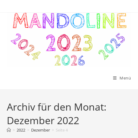
Zum
Inhalt
springen
Menü
Archiv für den Monat:
Dezember 2022
>
2022
>
Dezember
>
Seite 4