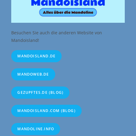
Besuchen Sie auch die anderen Website von
Mandoisland!
MANDOISLAND.DE
MANDOWEB.DE
GEZUPFTES.DE (BLOG)
MANDOISLAND.COM (BLOG)
MANDOLINE.INFO