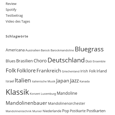
Review
Spotify
Testbeitrag
Video des Tages
Schlagwörte
Bluegrass
Americana
Australien
Barock
Barockmandoline
Deutschland
Choro
Brasilien
Blues
Duo
Ensemble
Folk
Folklore
Frankreich
Irland
Irish Folk
Griechenland
Italien
Jazz
Japan
Israel
Kanada
italienische Musik
Klassik
Mandoline
Konzert
Luxemburg
Mandolinenbauer
Mandolinenorchester
Pop
Postkarten
Postkarte
Niederlande
Munier
Mandolinentechnik