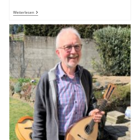
Amedeo
Weiterlesen
Amadei
–
Galop
„Aeroplane“