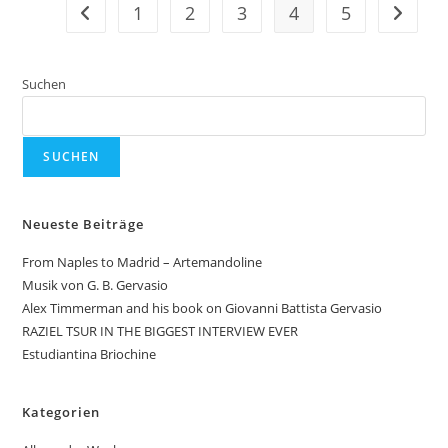
1
2
3
4
5
Gehe zur vorherigen Seite
Gehe zu
Suchen
SUCHEN
Neueste Beiträge
From Naples to Madrid – Artemandoline
Musik von G. B. Gervasio
Alex Timmerman and his book on Giovanni Battista Gervasio
RAZIEL TSUR IN THE BIGGEST INTERVIEW EVER
Estudiantina Briochine
Kategorien